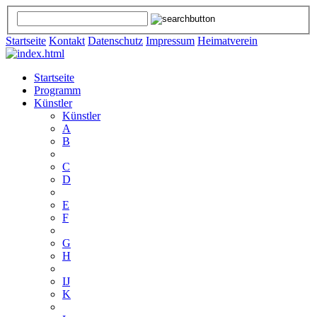
Startseite
Kontakt
Datenschutz
Impressum
Heimatverein
Startseite
Programm
Künstler
Künstler
A
B
C
D
E
F
G
H
IJ
K