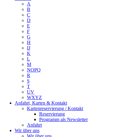
A
B
C
D
E
F
G
H
IJ
K
L
M
NOPQ
R
S
T
UV
WXYZ
Anfahrt, Karten & Kontakt
Kartenreservierung / Kontakt
Reservierung
Programm als Newsletter
Anfahrt
Wir über uns
Wir über uns